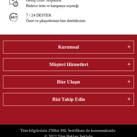
Geniş Ürün Yelpazesi
Binlerce ürün ve kampanya seçeneği
7 / 24 DESTEK
Öneri ve şikayetlerinizi bize iletebilirsiniz.
Kurumsal
Müşteri Hizmetleri
Bize Ulaşın
Bizi Takip Edin
Tüm bilgileriniz 256bit SSL Sertifikası ile korunmaktadır.
© 2022
Tüm Hakları Saklıdır