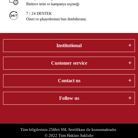
Binlerce ürün ve kampanya seçeneği
7 / 24 DESTEK
Öneri ve şikayetlerinizi bize iletebilirsiniz.
Institutional
Customer service
Contact us
Follow us
Tüm bilgileriniz 256bit SSL Sertifikası ile korunmaktadır.
© 2022
Tüm Hakları Saklıdır