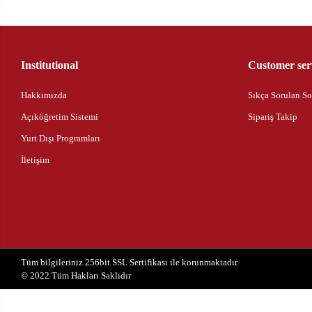
Institutional
Customer ser
Hakkımızda
Sıkça Sorulan So
Açıköğretim Sistemi
Sipariş Takip
Yurt Dışı Programları
İletişim
Tüm bilgileriniz 256bit SSL Sertifikası ile korunmaktadır.
© 2022
Tüm Hakları Saklıdır