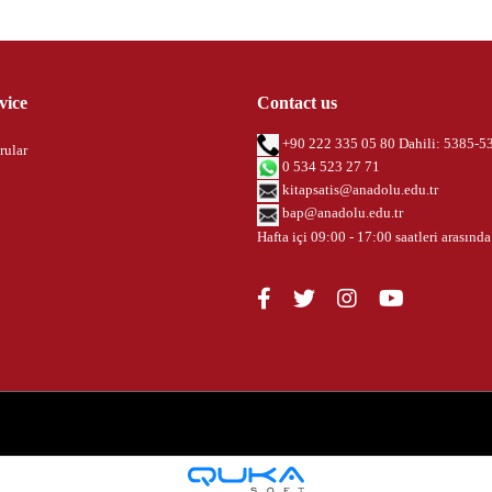
vice
Contact us
+90 222 335 05 80 Dahili: 5385-5
rular
0 534 523 27 71
kitapsatis@anadolu.edu.tr
bap@anadolu.edu.tr
Hafta içi 09:00 - 17:00 saatleri arasında