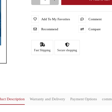
Add To My Favorites
Comment
Recommend
Compare
Fast Shipping
Secure shopping
duct Description
Warranty and Delivery
Payment Options
comm