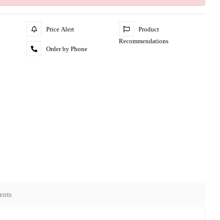
Price Alert
Product
Recommendations
Order by Phone
ents