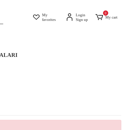
0
My
Login
My cart
favorites
Sign up
ALARI