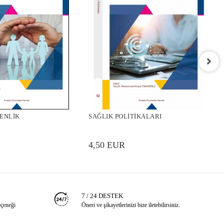
S
O
ENLİK
SAĞLIK POLİTİKALARI
4
4,50 EUR
7 / 24 DESTEK
eçeneği
Öneri ve şikayetlerinizi bize iletebilirsiniz.