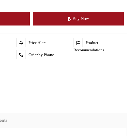
Buy Now
Price Alert
Product
Recommendations
Order by Phone
ents