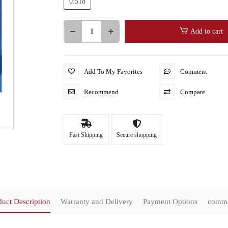
0.518
Add to cart
Add To My Favorites
Comment
Recommend
Compare
Fast Shipping
Secure shopping
duct Description
Warranty and Delivery
Payment Options
comm