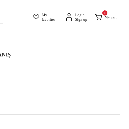
0
My
Login
My cart
favorites
Sign up
ANIŞ