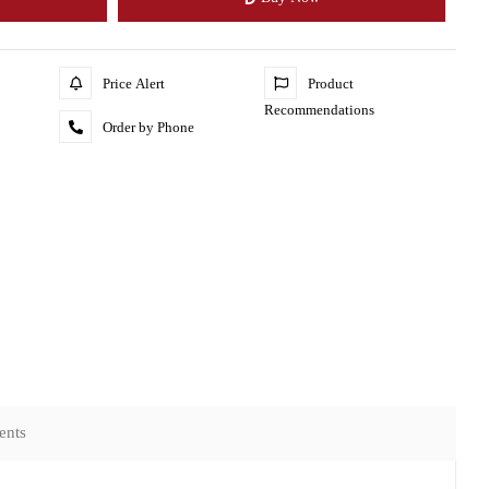
Price Alert
Product
Recommendations
Order by Phone
ents