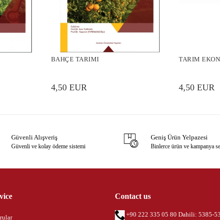
BAHÇE TARIMI
TARIM EKON
4,50 EUR
4,50 EUR
Güvenli Alışveriş
Geniş Ürün Yelpazesi
Güvenli ve kolay ödeme sistemi
Binlerce ürün ve kampanya s
vice
Contact us
+90 222 335 05 80 Dahili: 5385-5
rular