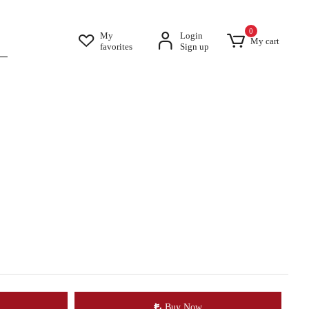
0
My
Login
My cart
favorites
Sign up
Buy Now