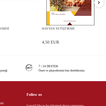
G
OMİSİ
HAYVAN YETIŞTIRME
4
4,50 EUR
7 / 24 DESTEK
eçeneği
Öneri ve şikayetlerinizi bize iletebilirsiniz.
Follow us
386
I would like to be informed about campaigns,