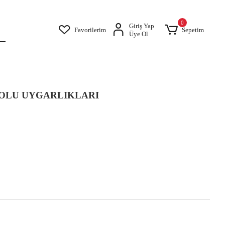
0
Giriş Yap
Favorilerim
Sepetim
Üye Ol
OLU UYGARLIKLARI