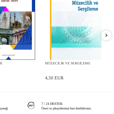
M
Hİ
MÜZECİLİK VE SERGİLEME
4
4,50 EUR
7 / 24 DESTEK
eçeneği
Öneri ve şikayetlerinizi bize iletebilirsiniz.