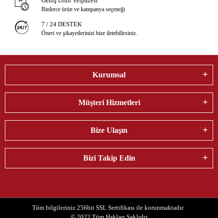
Geniş Ürün Yelpazesi
Binlerce ürün ve kampanya seçeneği
7 / 24 DESTEK
Öneri ve şikayetlerinizi bize iletebilirsiniz.
Kurumsal
Müşteri Hizmetleri
Bize Ulaşın
Bizi Takip Edin
Tüm bilgileriniz 256bit SSL Sertifikası ile korunmaktadır.
© 2022
Tüm Hakları Saklıdır