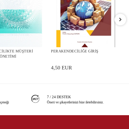
P
İLİKTE MÜŞTERİ
PERAKENDECİLİĞE GİRİŞ
4
YÖNETİMİ
4,50 EUR
7 / 24 DESTEK
eçeneği
Öneri ve şikayetlerinizi bize iletebilirsiniz.