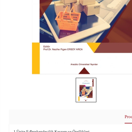
Pro
1.Ünite E-Perakendecilik Kavram ve Özellikleri