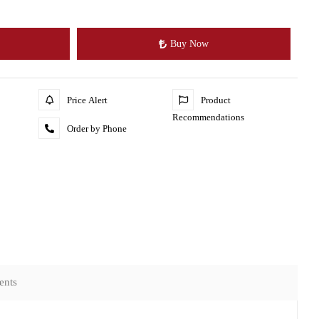
Buy Now
Price Alert
Product
Recommendations
Order by Phone
ents