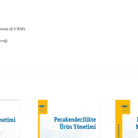
önetimi (E-CRM)
eceği