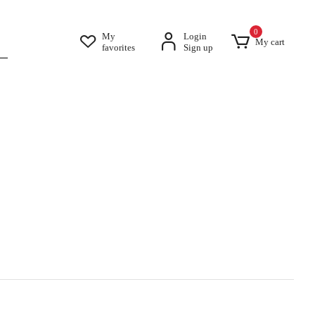
0
My
Login
My cart
favorites
Sign up