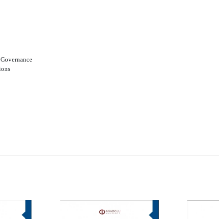
l Governance
ions