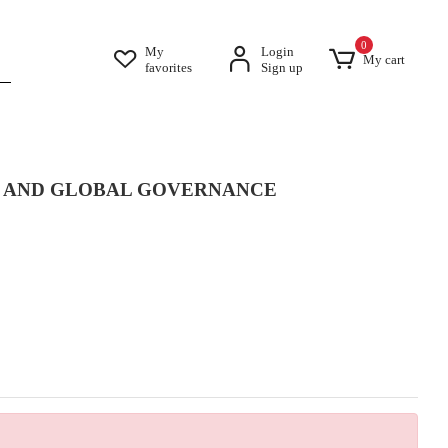
0
My
Login
My cart
favorites
Sign up
N AND GLOBAL GOVERNANCE