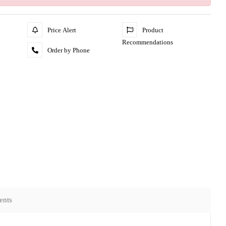
Price Alert
Product
Recommendations
Order by Phone
ents