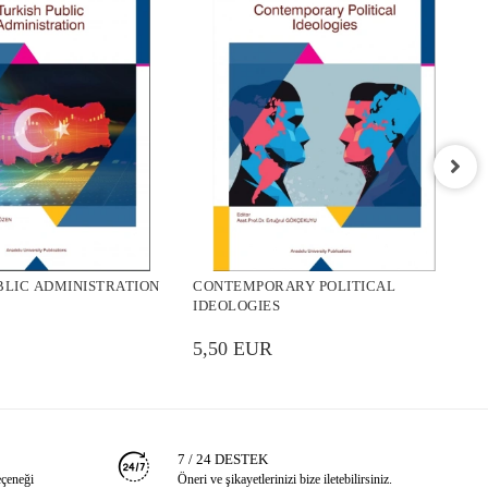
C
P
BLIC ADMINISTRATION
CONTEMPORARY POLITICAL
5
IDEOLOGIES
5,50 EUR
7 / 24 DESTEK
eçeneği
Öneri ve şikayetlerinizi bize iletebilirsiniz.