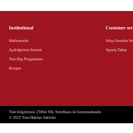
Institutional
Customer ser
Hakkımızda
Sıkça Sorulan So
Açıköğretim Sistemi
Sipariş Takip
Yurt Dışı Programları
İletişim
Tüm bilgileriniz 256bit SSL Sertifikası ile korunmaktadır.
© 2022
Tüm Hakları Saklıdır