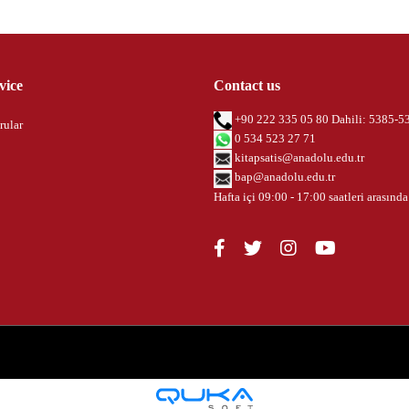
vice
Contact us
+90 222 335 05 80 Dahili: 5385-5
rular
0 534 523 27 71
kitapsatis@anadolu.edu.tr
bap@anadolu.edu.tr
Hafta içi 09:00 - 17:00 saatleri arasında