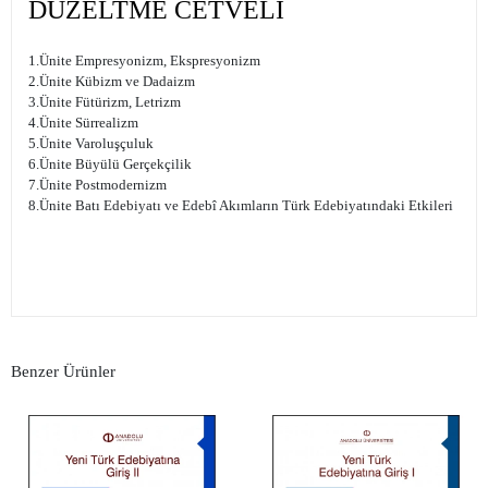
DÜZELTME CETVELİ
1.Ünite Empresyonizm, Ekspresyonizm
2.Ünite Kübizm ve Dadaizm
3.Ünite Fütürizm, Letrizm
4.Ünite Sürrealizm
5.Ünite Varoluşçuluk
6.Ünite Büyülü Gerçekçilik
7.Ünite Postmodernizm
8.Ünite Batı Edebiyatı ve Edebî Akımların Türk Edebiyatındaki Etkileri
Benzer Ürünler