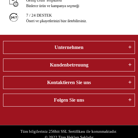
Geniş Ürün Yelpazesi
Binlerce ürün ve kampanya seçeneği
7 / 24 DESTEK
Öneri ve şikayetlerinizi bize iletebilirsiniz.
Unternehmen
Kundenbetreuung
Kontaktieren Sie uns
Folgen Sie uns
Tüm bilgileriniz 256bit SSL Sertifikası ile korunmaktadır.
© 2022
Tüm Hakları Saklıdır