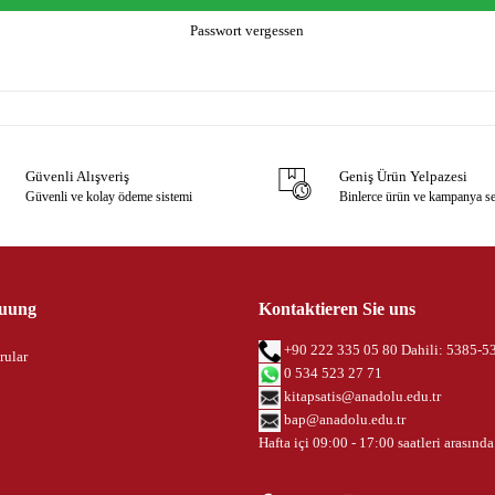
Passwort vergessen
Güvenli Alışveriş
Geniş Ürün Yelpazesi
Güvenli ve kolay ödeme sistemi
Binlerce ürün ve kampanya s
uung
Kontaktieren Sie uns
+90 222 335 05 80 Dahili: 5385-5
rular
0 534 523 27 71
kitapsatis@anadolu.edu.tr
bap@anadolu.edu.tr
Hafta içi 09:00 - 17:00 saatleri arasında