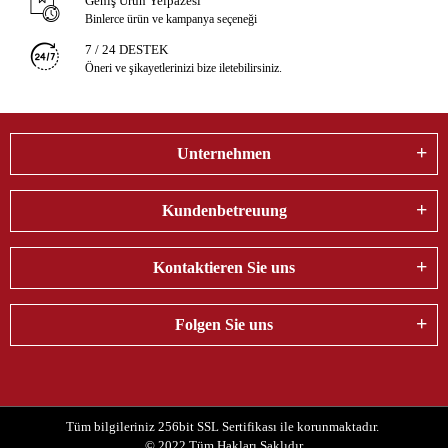
Geniş Ürün Yelpazesi
Binlerce ürün ve kampanya seçeneği
7 / 24 DESTEK
Öneri ve şikayetlerinizi bize iletebilirsiniz.
Unternehmen
Kundenbetreuung
Kontaktieren Sie uns
Folgen Sie uns
Tüm bilgileriniz 256bit SSL Sertifikası ile korunmaktadır.
© 2022
Tüm Hakları Saklıdır