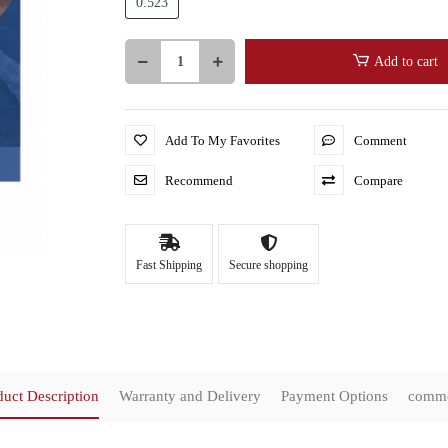
0.523
Add to cart
Add To My Favorites
Comment
Recommend
Compare
Fast Shipping
Secure shopping
duct Description
Warranty and Delivery
Payment Options
comm