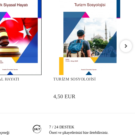
T
AL HAYATI
TURİZM SOSYOLOJİSİ
4
4,50 EUR
7 / 24 DESTEK
eçeneği
Öneri ve şikayetlerinizi bize iletebilirsiniz.