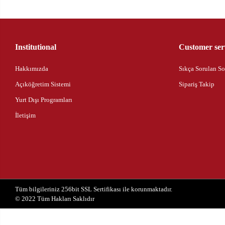
Institutional
Customer ser
Hakkımızda
Sıkça Sorulan So
Açıköğretim Sistemi
Sipariş Takip
Yurt Dışı Programları
İletişim
Tüm bilgileriniz 256bit SSL Sertifikası ile korunmaktadır.
© 2022
Tüm Hakları Saklıdır