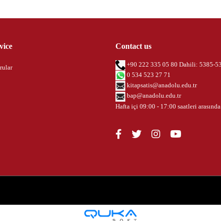
vice
Contact us
+90 222 335 05 80 Dahili: 5385-5
rular
0 534 523 27 71
kitapsatis@anadolu.edu.tr
bap@anadolu.edu.tr
Hafta içi 09:00 - 17:00 saatleri arasında