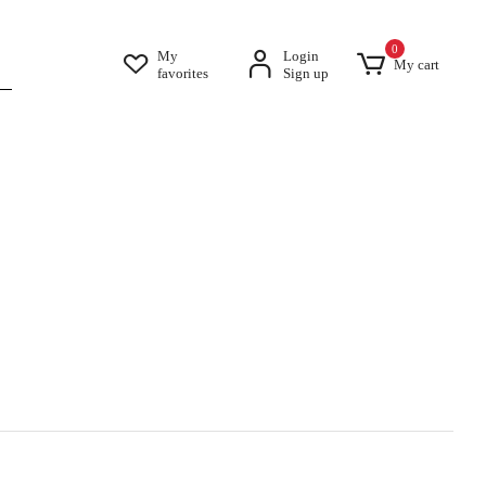
0
My
Login
My cart
favorites
Sign up