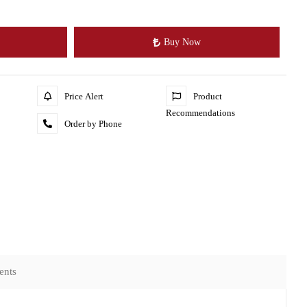
Buy Now
Price Alert
Product
Recommendations
Order by Phone
ents