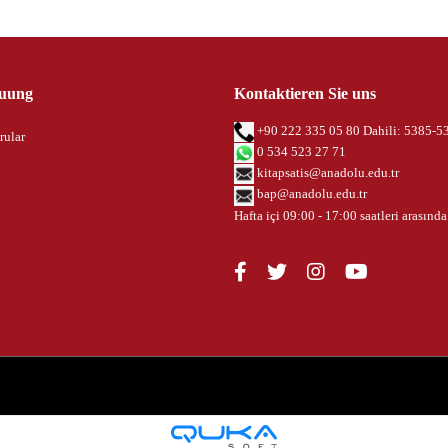
uung
Kontaktieren Sie uns
+90 222 335 05 80 Dahili: 5385-5
rular
0 534 523 27 71
kitapsatis@anadolu.edu.tr
bap@anadolu.edu.tr
Hafta içi 09:00 - 17:00 saatleri arasında