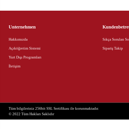
Unternehmen
Kundenbetre
Hakkımızda
Sıkça Sorulan So
Açıköğretim Sistemi
Sipariş Takip
Yurt Dışı Programları
İletişim
Tüm bilgileriniz 256bit SSL Sertifikası ile korunmaktadır.
© 2022
Tüm Hakları Saklıdır