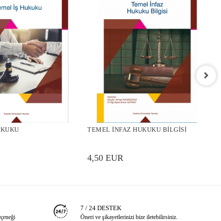
T
UKUKU
TEMEL İNFAZ HUKUKU BİLGİSİ
4
4,50 EUR
7 / 24 DESTEK
eçeneği
Öneri ve şikayetlerinizi bize iletebilirsiniz.