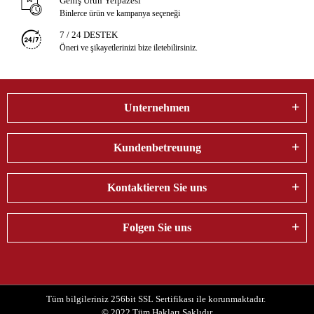
Geniş Ürün Yelpazesi
Binlerce ürün ve kampanya seçeneği
7 / 24 DESTEK
Öneri ve şikayetlerinizi bize iletebilirsiniz.
Unternehmen
Kundenbetreuung
Kontaktieren Sie uns
Folgen Sie uns
Tüm bilgileriniz 256bit SSL Sertifikası ile korunmaktadır.
© 2022
Tüm Hakları Saklıdır