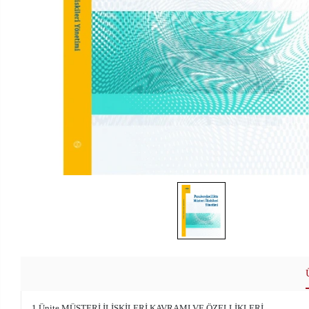
1.Ünite MÜŞTERİ İLİŞKİLERİ KAVRAMI VE ÖZELLİKLERİ