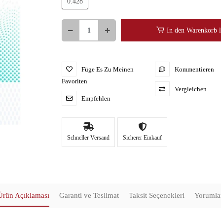
0.428
In den Warenkorb 
Füge Es Zu Meinen
Kommentieren
Favoriten
Vergleichen
Empfehlen
Schneller Versand
Sicherer Einkauf
Ürün Açıklaması
Garanti ve Teslimat
Taksit Seçenekleri
Yorumla