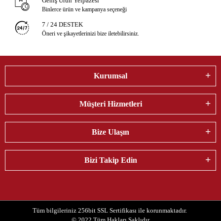
Geniş Ürün Yelpazesi
Binlerce ürün ve kampanya seçeneği
7 / 24 DESTEK
Öneri ve şikayetlerinizi bize iletebilirsiniz.
Kurumsal
Müşteri Hizmetleri
Bize Ulaşın
Bizi Takip Edin
Tüm bilgileriniz 256bit SSL Sertifikası ile korunmaktadır.
© 2022
Tüm Hakları Saklıdır