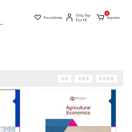
0
Giriş Yap
Favorilerim
Sepetim
Üye Ol