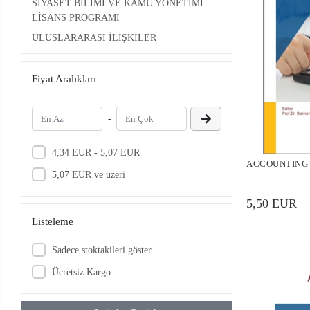
SİYASET BİLİMİ VE KAMU YÖNETİMİ
LİSANS PROGRAMI
ULUSLARARASI İLİŞKİLER
(İNGİLİZCE) LİSANS PROGRAMI
ULUSLARARASI İLİŞKİLER LİSANS
Fiyat Aralıkları
PROGRAMI
-
4,34 EUR - 5,07 EUR
ACCOUNTING 
5,07 EUR ve üzeri
5,50 EUR
Listeleme
Sadece stoktakileri göster
Ücretsiz Kargo