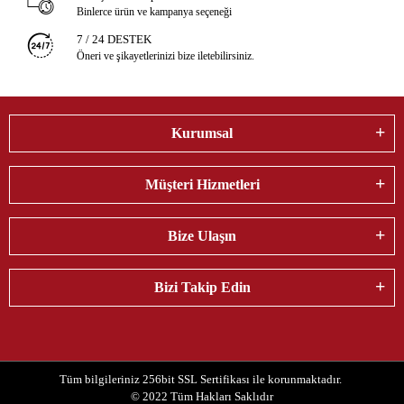
Binlerce ürün ve kampanya seçeneği
7 / 24 DESTEK
Öneri ve şikayetlerinizi bize iletebilirsiniz.
Kurumsal
Müşteri Hizmetleri
Bize Ulaşın
Bizi Takip Edin
Tüm bilgileriniz 256bit SSL Sertifikası ile korunmaktadır.
© 2022
Tüm Hakları Saklıdır