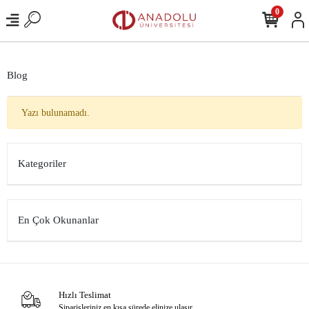
0
Blog
Yazı bulunamadı.
Kategoriler
En Çok Okunanlar
Hızlı Teslimat
Siparişleriniz en kısa sürede elinize ulaşır.