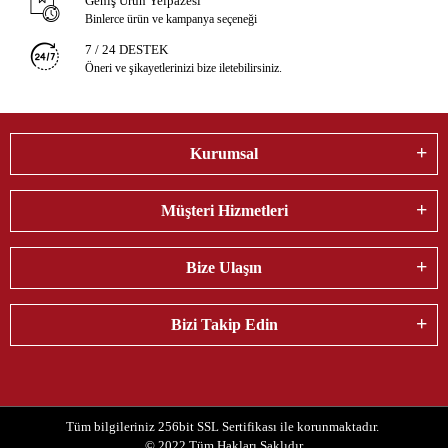
Geniş Ürün Yelpazesi
Binlerce ürün ve kampanya seçeneği
7 / 24 DESTEK
Öneri ve şikayetlerinizi bize iletebilirsiniz.
Kurumsal
Müşteri Hizmetleri
Bize Ulaşın
Bizi Takip Edin
Tüm bilgileriniz 256bit SSL Sertifikası ile korunmaktadır.
© 2022
Tüm Hakları Saklıdır