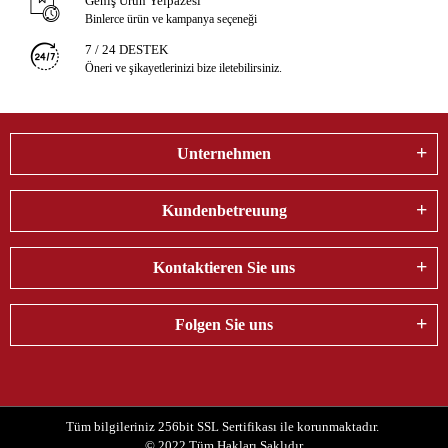
Geniş Ürün Yelpazesi
Binlerce ürün ve kampanya seçeneği
7 / 24 DESTEK
Öneri ve şikayetlerinizi bize iletebilirsiniz.
Unternehmen
Kundenbetreuung
Kontaktieren Sie uns
Folgen Sie uns
Tüm bilgileriniz 256bit SSL Sertifikası ile korunmaktadır.
© 2022
Tüm Hakları Saklıdır