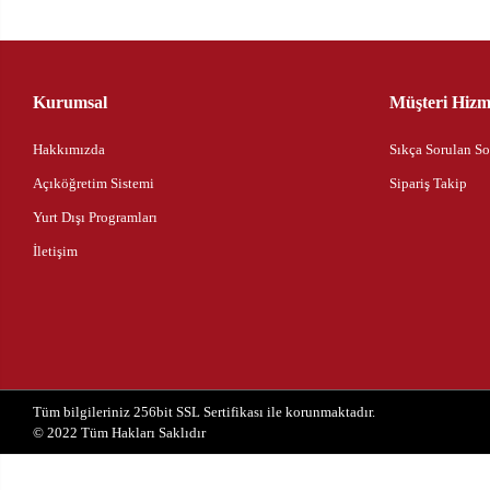
Kurumsal
Müşteri Hizme
Hakkımızda
Sıkça Sorulan So
Açıköğretim Sistemi
Sipariş Takip
Yurt Dışı Programları
İletişim
Tüm bilgileriniz 256bit SSL Sertifikası ile korunmaktadır.
© 2022
Tüm Hakları Saklıdır