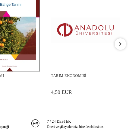
H
MI
TARIM EKONOMİSİ
4
4,50 EUR
7 / 24 DESTEK
eçeneği
Öneri ve şikayetlerinizi bize iletebilirsiniz.