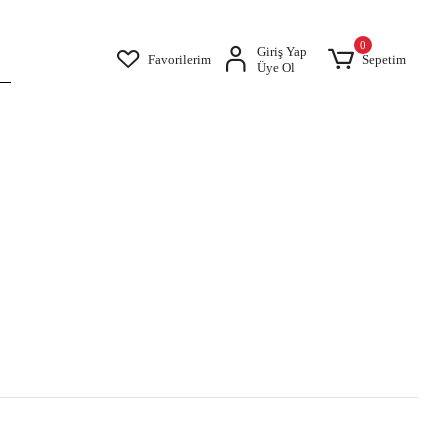
0
Giriş Yap
Favorilerim
Sepetim
Üye Ol