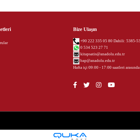
tleri
Bize Ulaşın
+90 222 335 05 80 Dahili: 5385-5
rular
0 534 523 27 71
kitapsatis@anadolu.edu.tr
bap@anadolu.edu.tr
Hafta içi 09:00 - 17:00 saatleri arasında