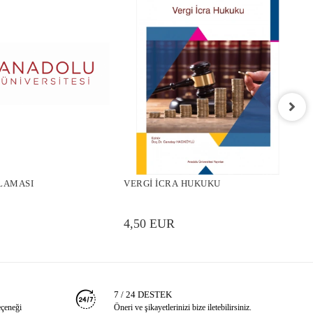
V
LAMASI
VERGİ İCRA HUKUKU
4
4,50 EUR
7 / 24 DESTEK
eçeneği
Öneri ve şikayetlerinizi bize iletebilirsiniz.