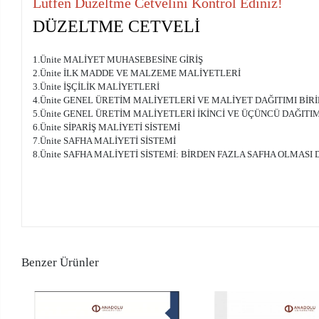
Lütfen Düzeltme Cetvelini Kontrol Ediniz!
DÜZELTME CETVELİ
1.Ünite MALİYET MUHASEBESİNE GİRİŞ
2.Ünite İLK MADDE VE MALZEME MALİYETLERİ
3.Ünite İŞÇİLİK MALİYETLERİ
4.Ünite GENEL ÜRETİM MALİYETLERİ VE MALİYET DAĞITIMI BİR
5.Ünite GENEL ÜRETİM MALİYETLERİ İKİNCİ VE ÜÇÜNCÜ DAĞIT
6.Ünite SİPARİŞ MALİYETİ SİSTEMİ
7.Ünite SAFHA MALİYETİ SİSTEMİ
8.Ünite SAFHA MALİYETİ SİSTEMİ: BİRDEN FAZLA SAFHA OLMAS
Benzer Ürünler