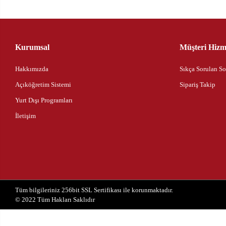
Kurumsal
Müşteri Hizme
Hakkımızda
Sıkça Sorulan So
Açıköğretim Sistemi
Sipariş Takip
Yurt Dışı Programları
İletişim
Tüm bilgileriniz 256bit SSL Sertifikası ile korunmaktadır.
© 2022
Tüm Hakları Saklıdır