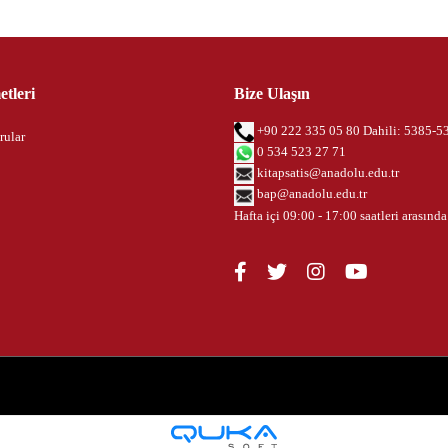
tleri
Bize Ulaşın
+90 222 335 05 80 Dahili: 5385-5
rular
0 534 523 27 71
kitapsatis@anadolu.edu.tr
bap@anadolu.edu.tr
Hafta içi 09:00 - 17:00 saatleri arasında