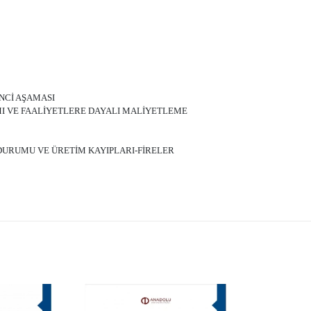
İNCİ AŞAMASI
IMI VE FAALİYETLERE DAYALI MALİYETLEME
I DURUMU VE ÜRETİM KAYIPLARI-FİRELER