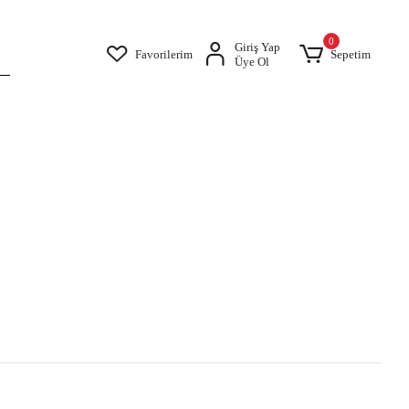
0
Giriş Yap
Favorilerim
Sepetim
Üye Ol