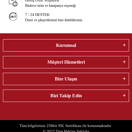
Geniş Ürün Yelpazesi
Binlerce ürün ve kampanya seçeneği
7 / 24 DESTEK
Öneri ve şikayetlerinizi bize iletebilirsiniz.
Kurumsal
Müşteri Hizmetleri
Bize Ulaşın
Bizi Takip Edin
Tüm bilgileriniz 256bit SSL Sertifikası ile korunmaktadır.
© 2022
Tüm Hakları Saklıdır