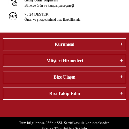
Geniş Ürün Yelpazesi
Binlerce ürün ve kampanya seçeneği
7 / 24 DESTEK
Öneri ve şikayetlerinizi bize iletebilirsiniz.
Kurumsal
Müşteri Hizmetleri
Bize Ulaşın
Bizi Takip Edin
Tüm bilgileriniz 256bit SSL Sertifikası ile korunmaktadır.
© 2022
Tüm Hakları Saklıdır