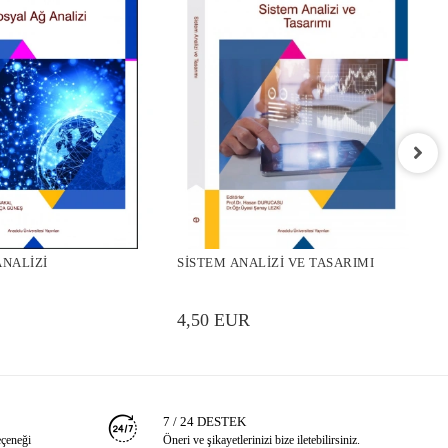
P
ANALİZİ
SİSTEM ANALİZİ VE TASARIMI
4
4,50 EUR
7 / 24 DESTEK
eçeneği
Öneri ve şikayetlerinizi bize iletebilirsiniz.