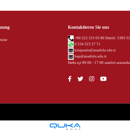
uung
Kontaktieren Sie uns
+90 222 335 05 80 Dahili: 5385-5
rular
0 534 523 27 71
kitapsatis@anadolu.edu.tr
bap@anadolu.edu.tr
Hafta içi 09:00 - 17:00 saatleri arasında