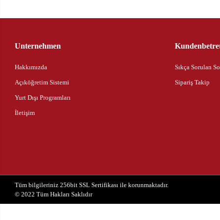
Unternehmen
Kundenbetre
Hakkımızda
Sıkça Sorulan So
Açıköğretim Sistemi
Sipariş Takip
Yurt Dışı Programları
İletişim
Tüm bilgileriniz 256bit SSL Sertifikası ile korunmaktadır.
© 2022
Tüm Hakları Saklıdır