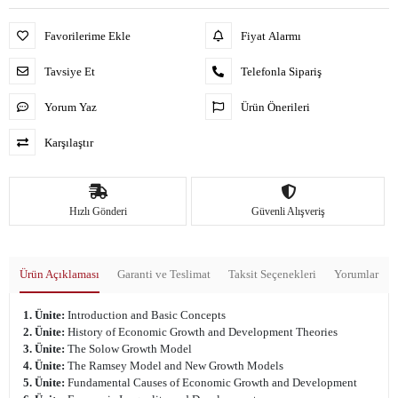
Favorilerime Ekle
Fiyat Alarmı
Tavsiye Et
Telefonla Sipariş
Yorum Yaz
Ürün Önerileri
Karşılaştır
Hızlı Gönderi
Güvenli Alışveriş
Ürün Açıklaması
Garanti ve Teslimat
Taksit Seçenekleri
Yorumlar
1. Ünite:
Introduction and Basic Concepts
2. Ünite:
History of Economic Growth and Development Theories
3. Ünite:
The Solow Growth Model
4. Ünite:
The Ramsey Model and New Growth Models
5. Ünite:
Fundamental Causes of Economic Growth and Development