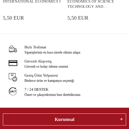
INTERNATIONAL ECONOMICS I
ECONOMICS OF SCIENCE
TECHNOLOGY AND
INNOVATION
5,50 EUR
5,50 EUR
Hızlı Teslimat
Siparişleriniz en kısa sürede elinize ulaşır.
Güvenli Alışveriş
Güvenli ve kolay ödeme sistemi
Geniş Ürün Yelpazesi
Binlerce ürün ve kampanya seçeneği
7 / 24 DESTEK
Öneri ve şikayetlerinizi bize iletebilirsiniz.
Kurumsal