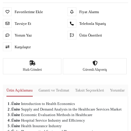
Favorilerime Ekle
Fiyat Alarmı
Tavsiye Et
Telefonla Sipariş
Yorum Yaz
Ürün Önerileri
Karşılaştır
Hızlı Gönderi
Güvenli Alışveriş
Ürün Açıklaması
Garanti ve Teslimat
Taksit Seçenekleri
Yorumlar
1 .Ünite
Introduction to Health Economics
2 .Ünite
Supply and Demand Analysis in the Healthcare Services Market
3 .Ünite
Economic Evaluation Methods in Healthcare
4 .Ünite
Hospital Service Industry and Efficiency
5 .Ünite
Health Insurance Industry