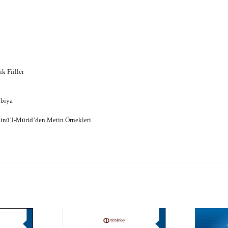
ik Fiiller
nbiya
inü’l-Mürid’den Metin Örnekleri