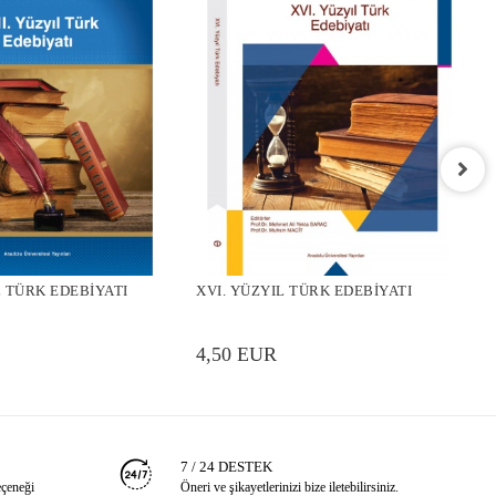
X
L TÜRK EDEBİYATI
XVI. YÜZYIL TÜRK EDEBİYATI
4
4,50 EUR
7 / 24 DESTEK
eçeneği
Öneri ve şikayetlerinizi bize iletebilirsiniz.