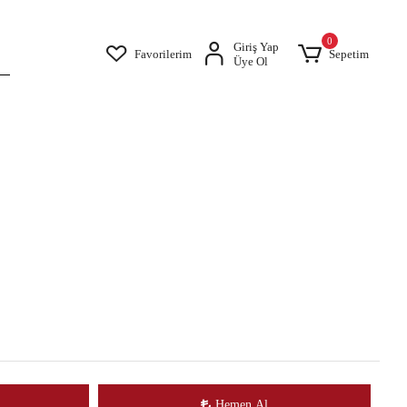
0
Giriş Yap
Favorilerim
Sepetim
Üye Ol
Hemen Al