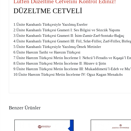
Lütfen Düzeltme Cetvelini Kontrol Ediniz!
DÜZELTME CETVELİ
1.Ünite Karahanlı Türkçesiyle Yazılmış Eserler
2.Ünite Karahanlı Türkçesi Grameri I: Ses Bilgisi ve Sözcük Yapımı
3.Ünite Karahanlı Türkçesi Grameri II: İsim-Zamir-Zarf-Sontakı-Bağaç
4.Ünite Karahanlı Türkçesi Grameri III: Fiil, Sıfat-Fiiller, Zarf-Fiiller, Birleş
5.Ünite Karahanlı Türkçesiyle Yazılmış Örnek Metinler
6.Ünite Harezm Tarihi ve Harezm Türkçesi
7.Ünite Harezm Türkçesi Metin İnceleme I: Nehcü’l-Feradis ve Kışaşü’l E
8.Ünite Harezm Türkçesi Metin İnceleme II: Hüsrev ü Şirin
9.Ünite Harezm Türkçesi Metin İnceleme III: Mukaddimetü’l-Edeb ve Mu’
10.Ünite Harezm Türkçesi Metin İnceleme IV: Oguz Kagan Menakıbı
Benzer Ürünler