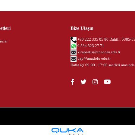
tleri
Bize Ulaşın
+90 222 335 05 80 Dahili: 5385-5
rular
0 534 523 27 71
kitapsatis@anadolu.edu.tr
bap@anadolu.edu.tr
Hafta içi 09:00 - 17:00 saatleri arasında