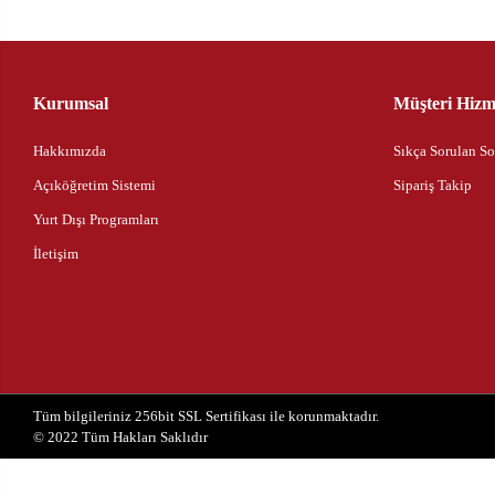
Kurumsal
Müşteri Hizme
Hakkımızda
Sıkça Sorulan So
Açıköğretim Sistemi
Sipariş Takip
Yurt Dışı Programları
İletişim
Tüm bilgileriniz 256bit SSL Sertifikası ile korunmaktadır.
© 2022
Tüm Hakları Saklıdır