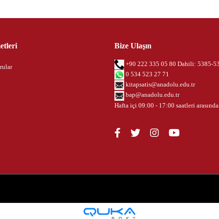
tleri
Bize Ulaşın
+90 222 335 05 80 Dahili: 5385-5
rular
0 534 523 27 71
kitapsatis@anadolu.edu.tr
bap@anadolu.edu.tr
Hafta içi 09:00 - 17:00 saatleri arasında