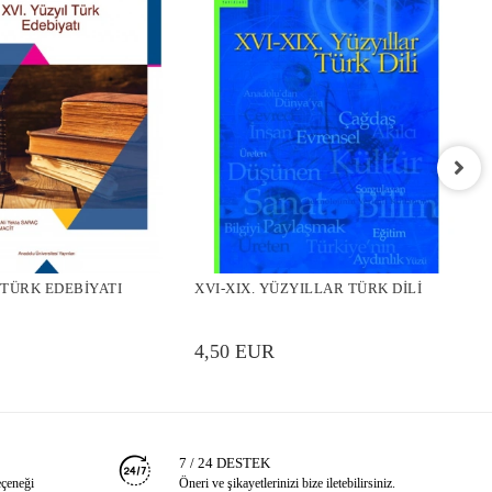
X
 TÜRK EDEBİYATI
XVI-XIX. YÜZYILLAR TÜRK DİLİ
4
4,50 EUR
7 / 24 DESTEK
eçeneği
Öneri ve şikayetlerinizi bize iletebilirsiniz.