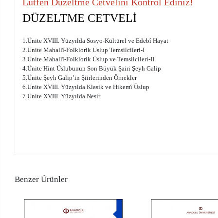
Lütfen Düzeltme Cetvelini Kontrol Ediniz!
DÜZELTME CETVELİ
1.Ünite XVIII. Yüzyılda Sosyo-Kültürel ve Edebî Hayat
2.Ünite Mahallî-Folklorik Üslup Temsilcileri-I
3.Ünite Mahallî-Folklorik Üslup ve Temsilcileri-II
4.Ünite Hint Üslubunun Son Büyük Şairi Şeyh Galip
5.Ünite Şeyh Galip’in Şiirlerinden Örnekler
6.Ünite XVIII. Yüzyılda Klasik ve Hikemî Üslup
7.Ünite XVIII. Yüzyılda Nesir
Benzer Ürünler