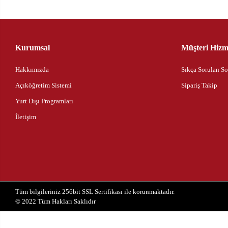
Kurumsal
Müşteri Hizme
Hakkımızda
Sıkça Sorulan So
Açıköğretim Sistemi
Sipariş Takip
Yurt Dışı Programları
İletişim
Tüm bilgileriniz 256bit SSL Sertifikası ile korunmaktadır.
© 2022
Tüm Hakları Saklıdır