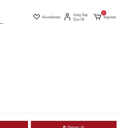
0
Giriş Yap
Favorilerim
Sepetim
Üye Ol
Hemen Al