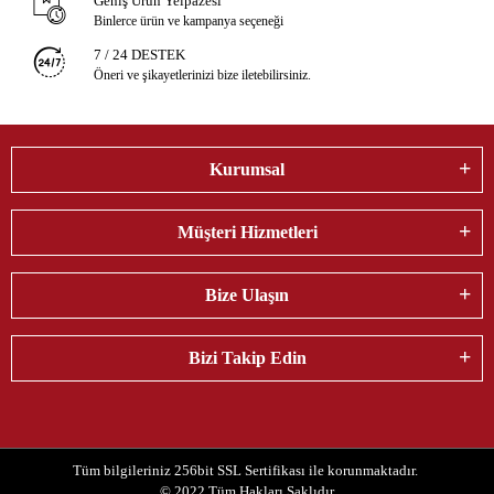
Geniş Ürün Yelpazesi
Binlerce ürün ve kampanya seçeneği
7 / 24 DESTEK
Öneri ve şikayetlerinizi bize iletebilirsiniz.
Kurumsal
Müşteri Hizmetleri
Bize Ulaşın
Bizi Takip Edin
Tüm bilgileriniz 256bit SSL Sertifikası ile korunmaktadır.
© 2022
Tüm Hakları Saklıdır