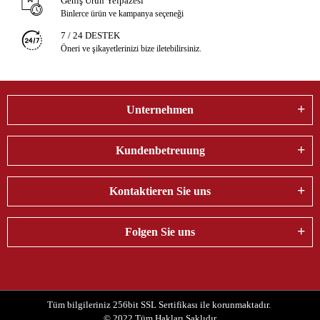
Geniş Ürün Yelpazesi
Binlerce ürün ve kampanya seçeneği
7 / 24 DESTEK
Öneri ve şikayetlerinizi bize iletebilirsiniz.
Unternehmen
Kundenbetreuung
Kontaktieren Sie uns
Folgen Sie uns
Tüm bilgileriniz 256bit SSL Sertifikası ile korunmaktadır.
© 2022
Tüm Hakları Saklıdır