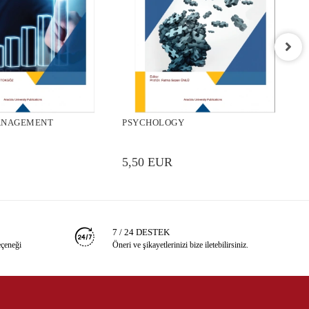
P
ANAGEMENT
PSYCHOLOGY
5
5,50 EUR
7 / 24 DESTEK
eçeneği
Öneri ve şikayetlerinizi bize iletebilirsiniz.