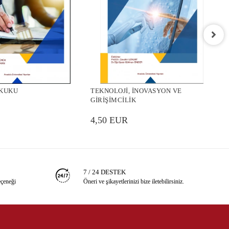
T
UKUKU
TEKNOLOJİ, İNOVASYON VE
4
GİRİŞİMCİLİK
4,50 EUR
7 / 24 DESTEK
eçeneği
Öneri ve şikayetlerinizi bize iletebilirsiniz.