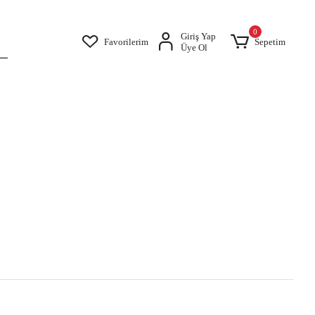
0
Giriş Yap
Favorilerim
Sepetim
Üye Ol