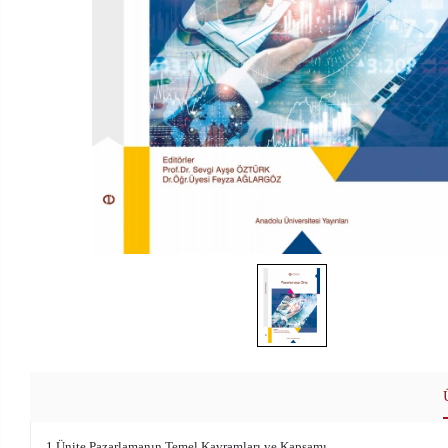
1.Ünite Pazarlamanın Temel Kavramları ve Kapsamı