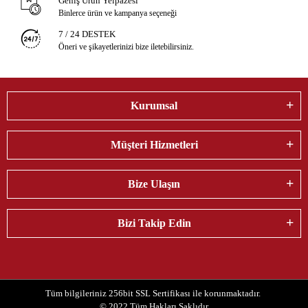
Geniş Ürün Yelpazesi
Binlerce ürün ve kampanya seçeneği
7 / 24 DESTEK
Öneri ve şikayetlerinizi bize iletebilirsiniz.
Kurumsal
Müşteri Hizmetleri
Bize Ulaşın
Bizi Takip Edin
Tüm bilgileriniz 256bit SSL Sertifikası ile korunmaktadır.
© 2022
Tüm Hakları Saklıdır