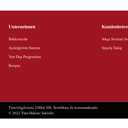
Unternehmen
Kundenbetre
Hakkımızda
Sıkça Sorulan So
Açıköğretim Sistemi
Sipariş Takip
Yurt Dışı Programları
İletişim
Tüm bilgileriniz 256bit SSL Sertifikası ile korunmaktadır.
© 2022
Tüm Hakları Saklıdır