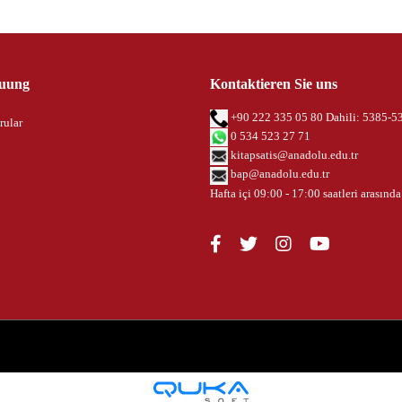
uung
Kontaktieren Sie uns
+90 222 335 05 80 Dahili: 5385-5
rular
0 534 523 27 71
kitapsatis@anadolu.edu.tr
bap@anadolu.edu.tr
Hafta içi 09:00 - 17:00 saatleri arasında