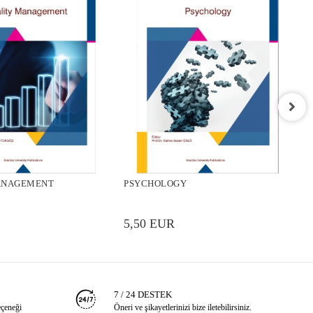
P
ANAGEMENT
PSYCHOLOGY
5
5,50 EUR
7 / 24 DESTEK
eçeneği
Öneri ve şikayetlerinizi bize iletebilirsiniz.