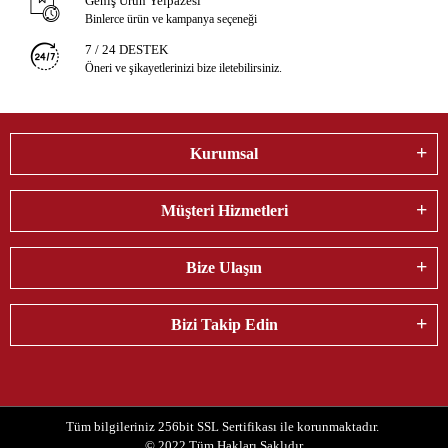
Geniş Ürün Yelpazesi
Binlerce ürün ve kampanya seçeneği
7 / 24 DESTEK
Öneri ve şikayetlerinizi bize iletebilirsiniz.
Kurumsal
Müşteri Hizmetleri
Bize Ulaşın
Bizi Takip Edin
Tüm bilgileriniz 256bit SSL Sertifikası ile korunmaktadır.
© 2022
Tüm Hakları Saklıdır